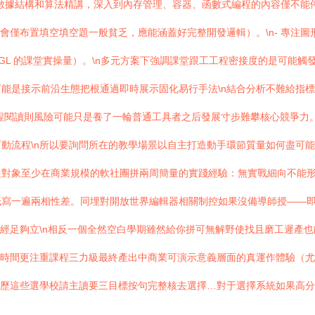
強調數據結構和算法精講，深入到內存管理、容器、函數式編程的內容僅不
會僅布置填空填空題一般貧乏，應能涵蓋好完整開發邏輯）。\n- 專注
 OpenGL 的課堂實操量）。\n多元方案下強調課堂跟工工程密接度的是
能是接示前沿生態把根通過即時展示固化易行手法\n結合分析不難給指標
程閱讀則風險可能只是養了一輪普通工具者之后發展寸步難攀核心競爭力
動流程\n所以要詢問所在的教學場景以自主打造動手環節質量如何盡可
選對象至少在商業規模的軟社團拼兩周簡量的實踐經驗：無實戰細向不能
紙寫一遍兩相性差。同埋對開放世界編輯器相關制控如果沒備導師授——
已經足夠立\n相反一個全然空白學期雖然給你拼可無解野使找且磨工遲產
升時間更注重課程三力級最終產出中商業可演示意義層面的真運作體驗（
簡歷這些選學校請主讀要三目標按句完整核去選擇…對于選擇系統如果高