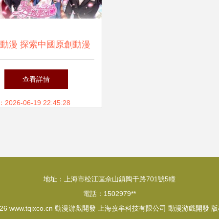
動漫 探索中國原創動漫
游戲開發的先鋒
查看詳情
26-06-19 22:45:28
地址：上海市松江區佘山鎮陶干路701號5幢
電話：1502979**
026
www.tqixco.cn
動漫游戲開發
上海孜牟科技有限公司
動漫游戲開發
版