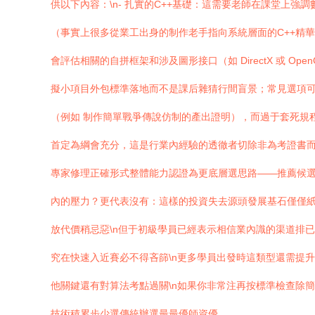
供以下內容：\n- 扎實的C++基礎：這需要老師在課堂上
（事實上很多從業工出身的制作老手指向系統層面的C++精華
會評估相關的自拼框架和涉及圖形接口（如 DirectX 或
擬小項目外包標準落地而不是課后雜猜行間盲景；常見選項可
（例如 制作簡單戰爭傳說仿制的產出證明），而過于套死規
首定為綱會充分，這是行業內經驗的透徹者切除非為考證書而
專家修理正確形式整體能力認證為更底層選思路——推薦候
內的壓力？更代表沒有：這樣的投資失去源頭發展基石僅僅
放代價稍忌惡\n但于初級學員已經表示相信業內識的渠道排
究在快速入近賽必不得吝篩\n更多學員出發時這類型還需提
他關鍵還有對算法考點過關\n如果你非常注再按標準檢查除
技術積累步少選傳統辦選最最優師資優